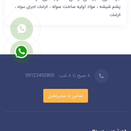
پشم شیشه
مواد اولیه ساخت سوله
الزامات اجرای سوله
الزامات
۸ صبح تا ۸ شب
09123492800
تماس با مدیرعامل
دسترسی سریع