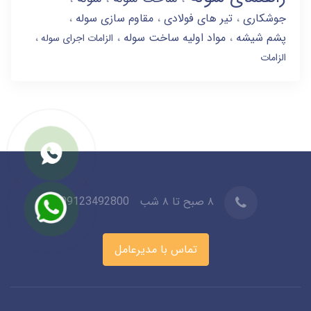
جوشکاری
تیر های فولادی
مقاوم سازی سوله
پشم شیشه
مواد اولیه ساخت سوله
الزامات اجرای سوله
الزامات
۸ صبح تا ۸ شب
09123492800
تماس با مدیرعامل