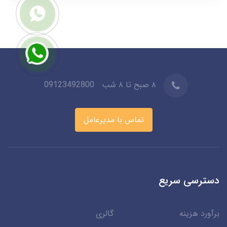
۸ صبح تا ۸ شب
09123492800
تماس با مدیرعامل
دسترسی سریع
برآورد هزینه
گالری